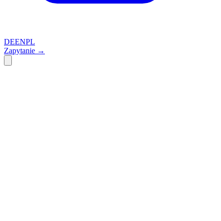
DE
EN
PL
Zapytanie
→
ilogs healthcare GmbH